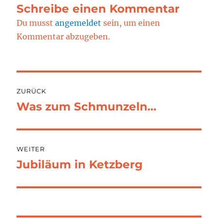
Schreibe einen Kommentar
Du musst
angemeldet
sein, um einen
Kommentar abzugeben.
Beitragsnavigation
ZURÜCK
Was zum Schmunzeln…
Vorheriger
Beitrag:
WEITER
Jubiläum in Ketzberg
Nächster
Beitrag: