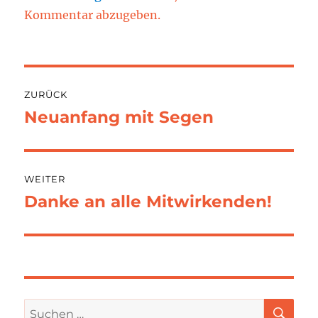
Kommentar abzugeben.
Beitragsnavigation
ZURÜCK
Neuanfang mit Segen
Vorheriger
Beitrag:
WEITER
Danke an alle Mitwirkenden!
Nächster
Beitrag:
SU
Suchen