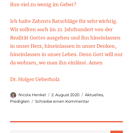
ihm viel zu wenig im Gebet?
Ich halte Zahrnts Ratschläge für sehr wichtig.
Wir sollten auch im 21. Jahrhundert von der
Realität Gottes ausgehen und ihn hineinlassen
in unser Herz, hineinlassen in unser Denken,
hineinlassen in unser Leben. Denn Gott will nur
da wohnen, wo man ihn einlässt. Amen
Dr. Holger Ueberholz
Autor
Veröffentlicht
Kategorien
Nicola Henkel
2. August 2020
Aktuelles
,
am
zu
Predigten
Schreibe einen Kommentar
Predigttext
zu
Abrahams
Auszug
(1.
SU