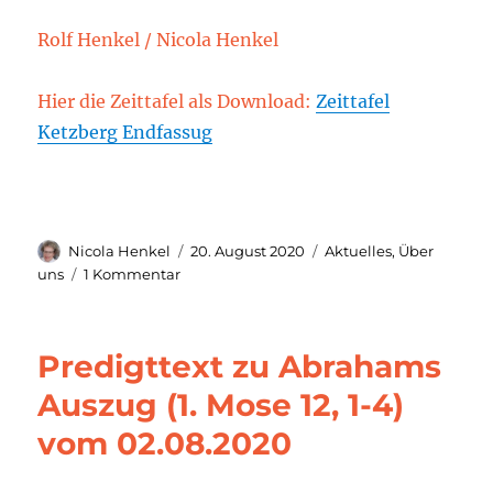
Rolf Henkel / Nicola Henkel
Hier die Zeittafel als Download:
Zeittafel
Ketzberg Endfassug
Autor
Veröffentlicht
Kategorien
Nicola Henkel
20. August 2020
Aktuelles
,
Über
am
zu
uns
1 Kommentar
Zeittafel
der
Gemeinde
Predigttext zu Abrahams
Auszug (1. Mose 12, 1-4)
vom 02.08.2020