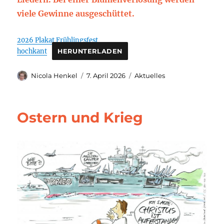
viele Gewinne ausgeschüttet.
2026 Plakat Frühlingsfest
hochkant
HERUNTERLADEN
Autor
Veröffentlicht
Kategorien
Nicola Henkel
7. April 2026
Aktuelles
am
Ostern und Krieg