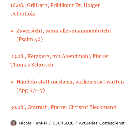
16.08., Gräfrath, Prädikant Dr. Holger
Ueberholz
Zuversicht, wenn alles zuammenbricht
(Psalm 46)
23.08., Ketzberg, mit Abendmahl, Pfarrer
Thomas Schorsch
Handeln statt meckern, wirken statt warten
(Apg 6,1–7)
30.08., Gräfrath, Pfarrer Christof Bleckmann
Autor
Veröffentlicht
Kategorien
Nicola Henkel
1. Juli 2026
Aktuelles
,
Gottesdienst
am