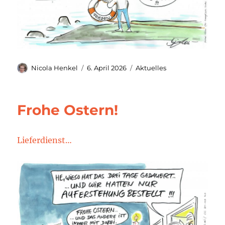
Autor
Veröffentlicht
Kategorien
Nicola Henkel
6. April 2026
Aktuelles
am
Frohe Ostern!
Lieferdienst…