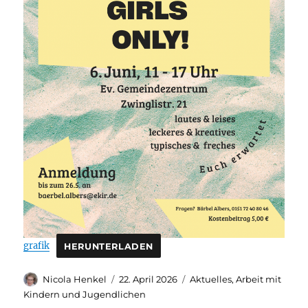
grafik
HERUNTERLADEN
Autor
Veröffentlicht
Kategorien
Nicola Henkel
22. April 2026
Aktuelles
,
Arbeit mit
am
Kindern und Jugendlichen