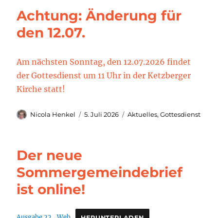
Achtung: Änderung für
den 12.07.
Am nächsten Sonntag, den 12.07.2026 findet
der Gottesdienst um 11 Uhr in der Ketzberger
Kirche statt!
Autor
Veröffentlicht
Kategorien
Nicola Henkel
5. Juli 2026
Aktuelles
,
Gottesdienst
am
Der neue
Sommergemeindebrief
ist online!
Ausgabe 22_Web
HERUNTERLADEN