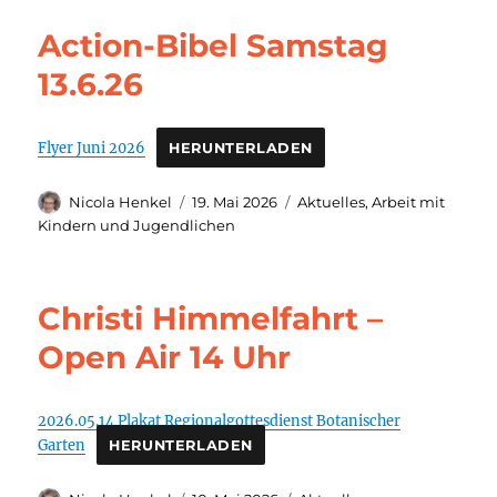
Action-Bibel Samstag
13.6.26
Flyer Juni 2026
HERUNTERLADEN
Autor
Veröffentlicht
Kategorien
Nicola Henkel
19. Mai 2026
Aktuelles
,
Arbeit mit
am
Kindern und Jugendlichen
Christi Himmelfahrt –
Open Air 14 Uhr
2026.05.14 Plakat Regionalgottesdienst Botanischer
Garten
HERUNTERLADEN