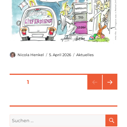
Autor
Veröffentlicht
Kategorien
Nicola Henkel
5. April 2026
Aktuelles
am
Seitennummerierung
SEITE
1
NÄC
der
HSTE
SEIT
Beiträge
E
SU
Suchen
nach: