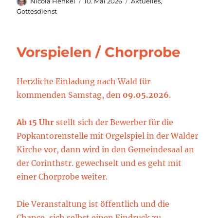
Autor
Veröffentlicht
Kategorien
Nicola Henkel
10. Mai 2026
Aktuelles
,
am
Gottesdienst
Vorspielen / Chorprobe
Herzliche Einladung nach Wald für
kommenden Samstag, den
09.05.2026
.
Ab 15 Uhr
stellt sich der Bewerber für die
Popkantorenstelle mit Orgelspiel in der Walder
Kirche vor, dann wird in den Gemeindesaal an
der Corinthstr. gewechselt und es geht mit
einer Chorprobe weiter.
Die Veranstaltung ist öffentlich und die
Chance, sich selbst einen Eindruck zu