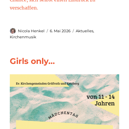
verschaffen.
Autor
Veröffentlicht
Kategorien
Nicola Henkel
6. Mai 2026
Aktuelles
,
am
Kirchenmusik
Girls only…