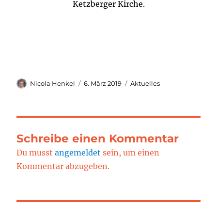
Ketzberger Kirche.
Autor
Veröffentlicht
Kategorien
Nicola Henkel
6. März 2019
Aktuelles
am
Schreibe einen Kommentar
Du musst
angemeldet
sein, um einen
Kommentar abzugeben.
Beitragsnavigation