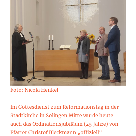
Foto: Nicola Henkel
Im Gottesdienst zum Reformationstag in der
Stadtkirche in Solingen Mitte wurde heute
auch das Ordinationsjubiläum (25 Jahre) von
Pfarrer Christof Bleckmann „offiziell“