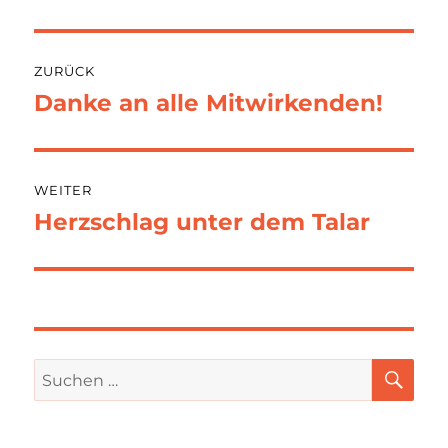
Beitragsnavigation
ZURÜCK
Danke an alle Mitwirkenden!
Vorheriger
Beitrag:
WEITER
Herzschlag unter dem Talar
Nächster
Beitrag:
SU
Suchen
nach: