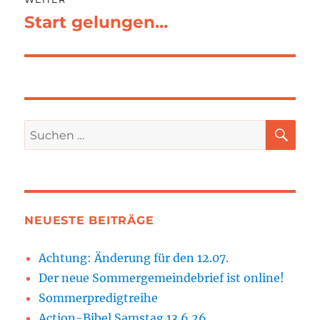
Start gelungen…
Nächster
Beitrag:
SU
Suchen
nach:
NEUESTE BEITRÄGE
Achtung: Änderung für den 12.07.
Der neue Sommergemeindebrief ist online!
Sommerpredigtreihe
Action-Bibel Samstag 13.6.26