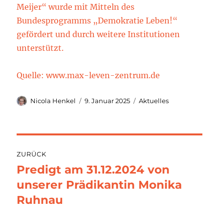
Meijer“ wurde mit Mitteln des
Bundesprogramms „Demokratie Leben!“
gefördert und durch weitere Institutionen
unterstützt.
Quelle: www.max-leven-zentrum.de
Autor
Veröffentlicht
Kategorien
Nicola Henkel
9. Januar 2025
Aktuelles
am
Beitragsnavigation
ZURÜCK
Predigt am 31.12.2024 von
Vorheriger
Beitrag:
unserer Prädikantin Monika
Ruhnau