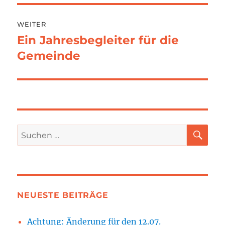
WEITER
Ein Jahresbegleiter für die
Nächster
Beitrag:
Gemeinde
SU
Suchen
nach:
NEUESTE BEITRÄGE
Achtung: Änderung für den 12.07.