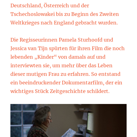
Deutschland, Österreich und der
Tschechoslowakei bis zu Beginn des Zweiten
Weltkrieges nach England gebracht wurden.
Die Regisseurinnen Pamela Sturhoofd und
Jessica van Tijn spürten für ihren Film die noch
lebenden „Kinder“ von damals auf und
interviewten sie, um mehr über das Leben
dieser mutigen Frau zu erfahren. So entstand
ein beeindruckender Dokumentarfilm, der ein
wichtiges Stück Zeitgeschichte schildert.