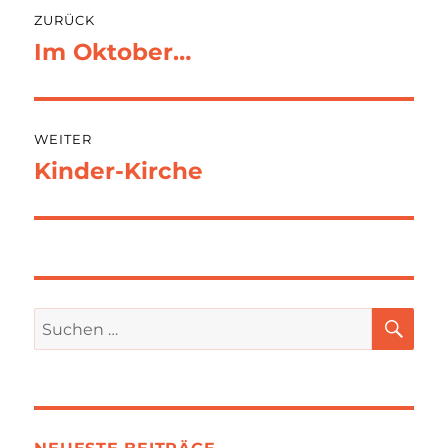
Beitragsnavigation
ZURÜCK
Im Oktober…
Vorheriger
Beitrag:
WEITER
Kinder-Kirche
Nächster
Beitrag:
SU
Suchen
nach: