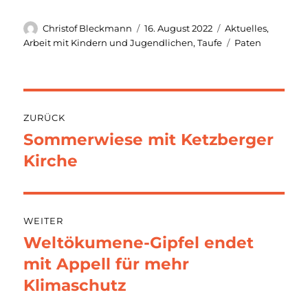
Autor
Veröffentlicht
Kategorien
Christof Bleckmann
16. August 2022
Aktuelles
,
am
Schlagwörter
Arbeit mit Kindern und Jugendlichen
,
Taufe
Paten
Beitragsnavigation
ZURÜCK
Sommerwiese mit Ketzberger
Vorheriger
Beitrag:
Kirche
WEITER
Weltökumene-Gipfel endet
Nächster
Beitrag:
mit Appell für mehr
Klimaschutz