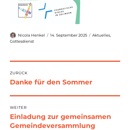
Autor
Veröffentlicht
Kategorien
Nicola Henkel
14. September 2025
Aktuelles
,
am
Gottesdienst
Beitragsnavigation
ZURÜCK
Danke für den Sommer
Vorheriger
Beitrag:
WEITER
Einladung zur gemeinsamen
Nächster
Beitrag:
Gemeindeversammlung