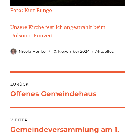
Foto: Kurt Runge
Unsere Kirche festlich angestrahlt beim
Unisono-Konzert
Autor
Veröffentlicht
Kategorien
Nicola Henkel
10. November 2024
Aktuelles
am
Beitragsnavigation
ZURÜCK
Offenes Gemeindehaus
Vorheriger
Beitrag:
WEITER
Gemeindeversammlung am 1.
Nächster