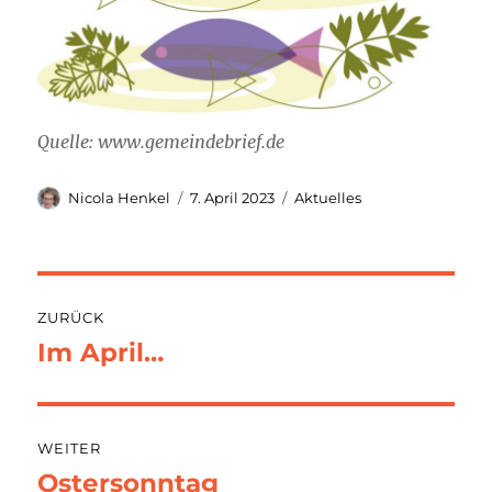
Quelle: www.gemeindebrief.de
Autor
Veröffentlicht
Kategorien
Nicola Henkel
7. April 2023
Aktuelles
am
Beitragsnavigation
ZURÜCK
Im April…
Vorheriger
Beitrag:
WEITER
Ostersonntag
Nächster