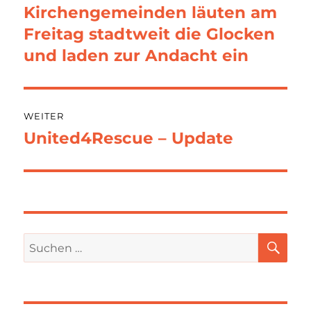
Kirchengemeinden läuten am
Vorheriger
Beitrag:
Freitag stadtweit die Glocken
und laden zur Andacht ein
WEITER
United4Rescue – Update
Nächster
Beitrag:
SU
Suchen
nach: