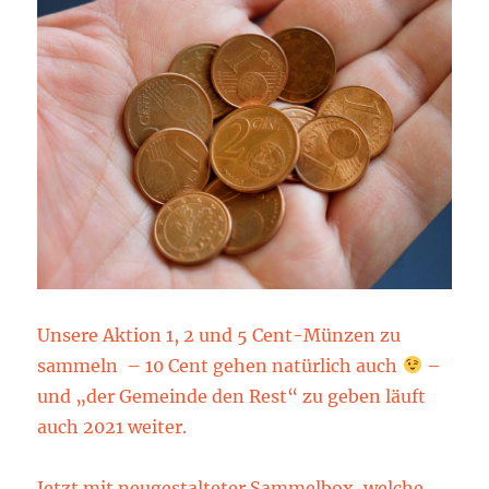
Unsere Aktion 1, 2 und 5 Cent-Münzen zu
sammeln – 10 Cent gehen natürlich auch
–
und „der Gemeinde den Rest“ zu geben läuft
auch 2021 weiter.
Jetzt mit neugestalteter Sammelbox, welche