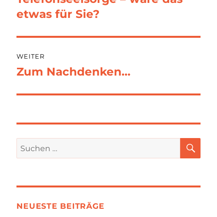
Beitrag:
etwas für Sie?
WEITER
Zum Nachdenken…
Nächster
Beitrag:
SU
Suchen
nach:
NEUESTE BEITRÄGE