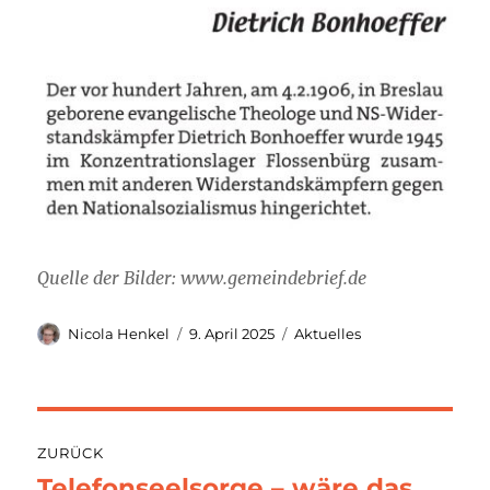
Quelle der Bilder: www.gemeindebrief.de
Autor
Veröffentlicht
Kategorien
Nicola Henkel
9. April 2025
Aktuelles
am
Beitragsnavigation
ZURÜCK
Telefonseelsorge – wäre das
Vorheriger