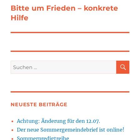
Bitte um Frieden – konkrete
Nächster
Beitrag:
Hilfe
SU
Suchen
nach:
NEUESTE BEITRÄGE
Achtung: Änderung für den 12.07.
Der neue Sommergemeindebrief ist online!
Sommerpredigtreihe