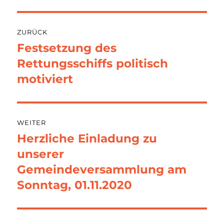
Beitragsnavigation
ZURÜCK
Festsetzung des
Vorheriger
Beitrag:
Rettungsschiffs politisch
motiviert
WEITER
Herzliche Einladung zu
Nächster
Beitrag:
unserer
Gemeindeversammlung am
Sonntag, 01.11.2020