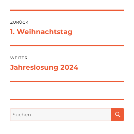
Beitragsnavigation
ZURÜCK
1. Weihnachtstag
Vorheriger
Beitrag:
WEITER
Jahreslosung 2024
Nächster
Beitrag:
SU
Suchen
nach: