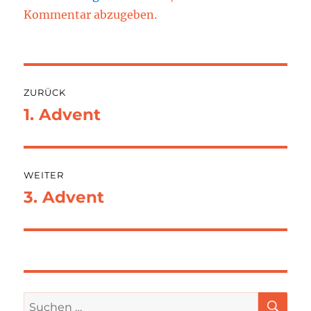
Kommentar abzugeben.
Beitragsnavigation
ZURÜCK
1. Advent
Vorheriger
Beitrag:
WEITER
3. Advent
Nächster
Beitrag:
SU
Suchen